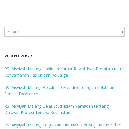
S
e
a
r
c
RECENT POSTS
h
k
RSI Aisyiyah Malang Hadirkan Kamar Rawat Inap Premium untuk
e
Kenyamanan Pasien dan Keluarga
y
w
RSI Aisyiyah Malang Bekali 100 Frontliner dengan Pelatihan
o
Service Excellence
r
d
RSI Aisyiyah Malang Gelar Studi Islam Ramadan tentang
Dakwah Profesi Tenaga Kesehatan
RSI Aisyiyah Malang Terjunkan Tim Nakes di Mujahadah Kubro