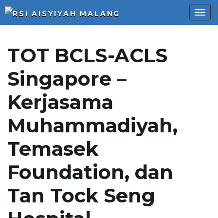
T
TOT BCLS-ACLS
o
Singapore –
Kerjasama
g
Muhammadiyah,
Temasek
g
Foundation, dan
Tan Tock Seng
l