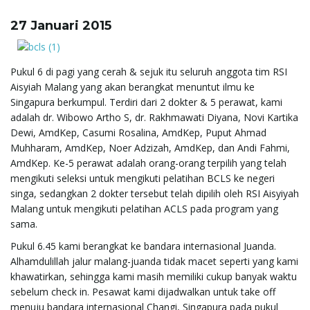
g
27 Januari 2015
a
Pukul 6 di pagi yang cerah & sejuk itu seluruh anggota tim RSI
Aisyiah Malang yang akan berangkat menuntut ilmu ke
Singapura berkumpul. Terdiri dari 2 dokter & 5 perawat, kami
adalah dr. Wibowo Artho S, dr. Rakhmawati Diyana, Novi Kartika
t
Dewi, AmdKep, Casumi Rosalina, AmdKep, Puput Ahmad
Muhharam, AmdKep, Noer Adzizah, AmdKep, dan Andi Fahmi,
AmdKep. Ke-5 perawat adalah orang-orang terpilih yang telah
mengikuti seleksi untuk mengikuti pelatihan BCLS ke negeri
i
singa, sedangkan 2 dokter tersebut telah dipilih oleh RSI Aisyiyah
Malang untuk mengikuti pelatihan ACLS pada program yang
sama.
o
Pukul 6.45 kami berangkat ke bandara internasional Juanda.
Alhamdulillah jalur malang-juanda tidak macet seperti yang kami
khawatirkan, sehingga kami masih memiliki cukup banyak waktu
sebelum check in. Pesawat kami dijadwalkan untuk take off
n
menuju bandara internasional Changi, Singapura pada pukul