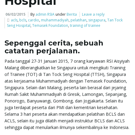
Hospital
e
06/02/2015
By
admin RSIA
under
Berita
Leave a reply
acls
,
bcls
,
cardio
,
muhammadiyah
,
pelatihan
,
singapura
,
Tan Tock
Seng Hospital
,
Temasek Foundation
,
training of trainee
n
Sepenggal cerita, sebuah
catatan perjalanan.
Pada tanggal 27-31 Januari 2015, 7 orang karyawan RSI Aisyiyah
a
Malang diberangkatkan ke Singapura untuk mengikuti Training
of Trainee (TOT) di Tan Tock Seng Hospital (TTSH), Singapura
atas kerjasama Muhammadiyah dengan Temasek Foundation,
Singapura. Selain dari Malang, peserta lain berasal dari jejaring
v
Rumah Sakit Muhammadiyah di Gresik, Lamongan, Sepanjang,
Ponorogo, Banyuwangi, Gombong, dan Jogjakarta. Selain itu
juga terdapat peserta dari PMI dan kementrian kesehatan.
i
Selama 3 hari peserta akan mendapatkan pelatihan BCLS dan
ACLS, selain itu juga dilatih menjadi instruktur BCLS dan ACLS
sehingga dapat menularkan ilmunya sekembalinya ke Indonesia.