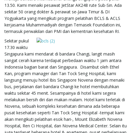
13.50. Kami menaiki pesawat JetStar AK248 rute Sub-Sin. Ada
sekitar 50 orang dokter & perawat se-Jawa Timur & DI
Yogyakarta yang mengikuti program pelatihan BCLS & ACLS
kerjasama Muhammadiyah dengan Temasek Foundation ini,
termasuk perwakilan dari PMI dan kementrian kesehatan RI.
Sekitar pukul
17.30 waktu
Singapura kami mendarat di bandara Changi, langit masih
sangat cerah karena terdapat perbedaan waktu 1 jam antara
Indonesia bagian barat dan Singapura. Disambut oleh Ethel
Kan, program manager dari Tan Tock Seng Hospital, kami
langsung menuju hotel Ibis Singapore Novena dengan menaiki
bus, perjalanan dari bandara Changi ke hotel membutuhkan
waktu sekitar 45 menit. Sesampainya di hotel kami segera
melakukan bersih diri dan makan malam. Hotel kami terletak di
Novena, sebuah kompleks kesehatan dimana ada beberapa
pusat kesehatan seperti Tan Tock Seng Hospital -tempat kami
akan mengikuti pelatihan esok hari-, Mount Elizabeth Novena
Hospital, Ren Ci Hospital, dan Novena Medical Center. Selain itu
juga terdapat beberapa hotel & apartemen, pusat perbelanjaan