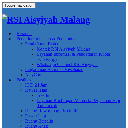
Toggle navigation
Beranda
Pendaftaran Pasien
& Penjaminan
Pendaftaran Pasien
Kontak RSI Aisyiyah Malang
Layanan Informasi & Pendaftaran Kuota
(whatsapp)
WhatsApp Channel RSI Aisyiyah
Penjaminan/Asuransi Kesehatan
AisyCare
Fasilitas
IGD 24 Jam
Rawat Jalan
Treadmill
Layanan Bimbingan Manasik, Perjalanan Haji
dan Umroh
Ruang Rawat Inap Eksekutif
Rawat Inap
Ruang Bersalin
Ruang Anak