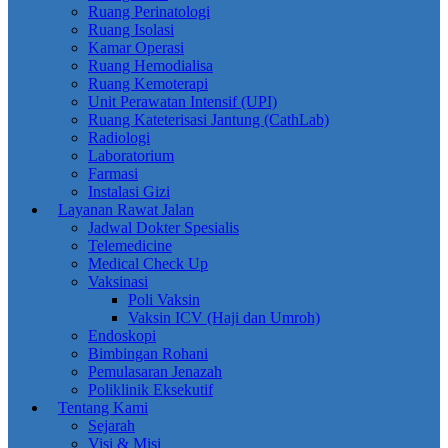
Ruang Perinatologi
Ruang Isolasi
Kamar Operasi
Ruang Hemodialisa
Ruang Kemoterapi
Unit Perawatan Intensif (UPI)
Ruang Kateterisasi Jantung (CathLab)
Radiologi
Laboratorium
Farmasi
Instalasi Gizi
Layanan
Rawat Jalan
Jadwal Dokter Spesialis
Telemedicine
Medical Check Up
Vaksinasi
Poli Vaksin
Vaksin ICV (Haji dan Umroh)
Endoskopi
Bimbingan Rohani
Pemulasaran Jenazah
Poliklinik Eksekutif
Tentang Kami
Sejarah
Visi & Misi