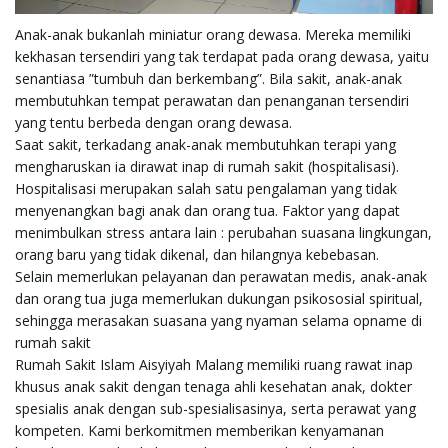
Anak-anak bukanlah miniatur orang dewasa. Mereka memiliki
e
kekhasan tersendiri yang tak terdapat pada orang dewasa, yaitu
senantiasa ”tumbuh dan berkembang”. Bila sakit, anak-anak
membutuhkan tempat perawatan dan penanganan tersendiri
n
yang tentu berbeda dengan orang dewasa.
Saat sakit, terkadang anak-anak membutuhkan terapi yang
mengharuskan ia dirawat inap di rumah sakit (hospitalisasi).
Hospitalisasi merupakan salah satu pengalaman yang tidak
a
menyenangkan bagi anak dan orang tua. Faktor yang dapat
menimbulkan stress antara lain : perubahan suasana lingkungan,
orang baru yang tidak dikenal, dan hilangnya kebebasan.
Selain memerlukan pelayanan dan perawatan medis, anak-anak
v
dan orang tua juga memerlukan dukungan psikososial spiritual,
sehingga merasakan suasana yang nyaman selama opname di
rumah sakit
Rumah Sakit Islam Aisyiyah Malang memiliki ruang rawat inap
i
khusus anak sakit dengan tenaga ahli kesehatan anak, dokter
spesialis anak dengan sub-spesialisasinya, serta perawat yang
kompeten. Kami berkomitmen memberikan kenyamanan