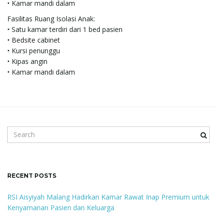
• Kamar mandi dalam
Fasilitas Ruang Isolasi Anak:
• Satu kamar terdiri dari 1 bed pasien
• Bedsite cabinet
• Kursi penunggu
• Kipas angin
• Kamar mandi dalam
S
e
a
r
c
RECENT POSTS
h
k
RSI Aisyiyah Malang Hadirkan Kamar Rawat Inap Premium untuk
e
Kenyamanan Pasien dan Keluarga
y