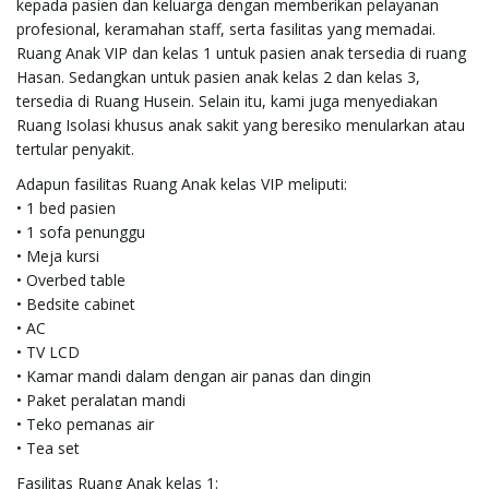
kepada pasien dan keluarga dengan memberikan pelayanan
g
profesional, keramahan staff, serta fasilitas yang memadai.
Ruang Anak VIP dan kelas 1 untuk pasien anak tersedia di ruang
Hasan. Sedangkan untuk pasien anak kelas 2 dan kelas 3,
tersedia di Ruang Husein. Selain itu, kami juga menyediakan
a
Ruang Isolasi khusus anak sakit yang beresiko menularkan atau
tertular penyakit.
Adapun fasilitas Ruang Anak kelas VIP meliputi:
t
• 1 bed pasien
• 1 sofa penunggu
• Meja kursi
• Overbed table
i
• Bedsite cabinet
• AC
• TV LCD
• Kamar mandi dalam dengan air panas dan dingin
o
• Paket peralatan mandi
• Teko pemanas air
• Tea set
n
Fasilitas Ruang Anak kelas 1: