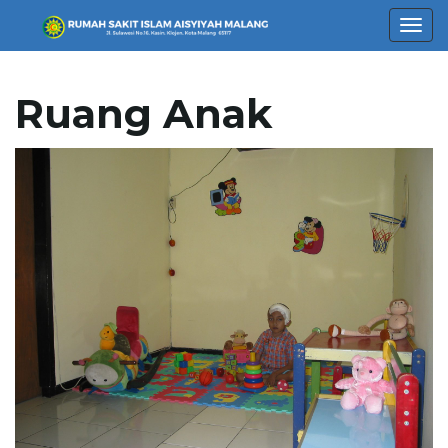
T
Ruang Anak
o
g
g
l