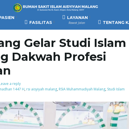
PASIEN
LAYANAN
FASILITAS
TENTANG K
Rawat Jalan
ang Gelar Studi Islam
g Dakwah Profesi
an
Leave a reply
madhan 1447 H
,
rsi aisyiyah malang
,
RSIA Muhammadiyah Malang
,
Studi Islam