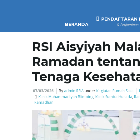
PENDAFTARAN 
BERANDA
& Penjaminan
RSI Aisyiyah Mal
Ramadan tentan
Tenaga Kesehat
07/03/2026
By
admin RSIA
under
Kegiatan Rumah Sakit
Klinik Muhammadiyah Blimbing
,
Klinik Sumba Husada
,
Ra
Ramadhan