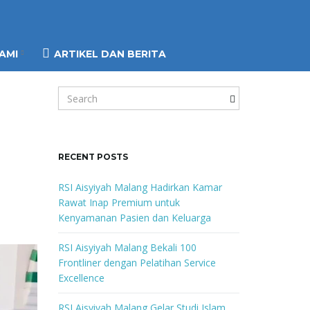
AMI
ARTIKEL DAN BERITA
S
e
a
r
c
RECENT POSTS
h
k
RSI Aisyiyah Malang Hadirkan Kamar
e
Rawat Inap Premium untuk
y
Kenyamanan Pasien dan Keluarga
w
o
RSI Aisyiyah Malang Bekali 100
r
Frontliner dengan Pelatihan Service
d
Excellence
RSI Aisyiyah Malang Gelar Studi Islam