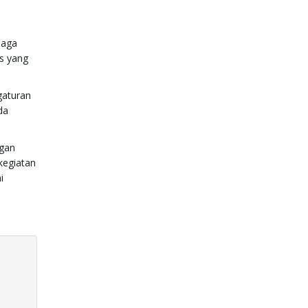
baga
is yang
gaturan
da
ngan
kegiatan
i