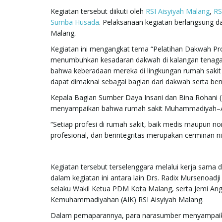
Kegiatan tersebut diikuti oleh
RSI Aisyiyah Malang
,
RS
Sumba Husada
. Pelaksanaan kegiatan berlangsung d
Malang.
Kegiatan ini mengangkat tema “Pelatihan Dakwah Prof
menumbuhkan kesadaran dakwah di kalangan tenaga 
bahwa keberadaan mereka di lingkungan rumah sakit t
dapat dimaknai sebagai bagian dari dakwah serta ben
Kepala Bagian Sumber Daya Insani dan Bina Rohani (Ka
menyampaikan bahwa rumah sakit Muhammadiyah–Aisyi
“Setiap profesi di rumah sakit, baik medis maupun n
profesional, dan berintegritas merupakan cerminan nila
Kegiatan tersebut terselenggara melalui kerja sama
dalam kegiatan ini antara lain Drs. Radix Mursenoadj
selaku Wakil Ketua PDM Kota Malang, serta Jemi Angg
Kemuhammadiyahan (AIK) RSI Aisyiyah Malang.
Dalam pemaparannya, para narasumber menyampaikan 