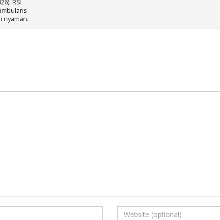
26). RSI
 ambulans
n nyaman.