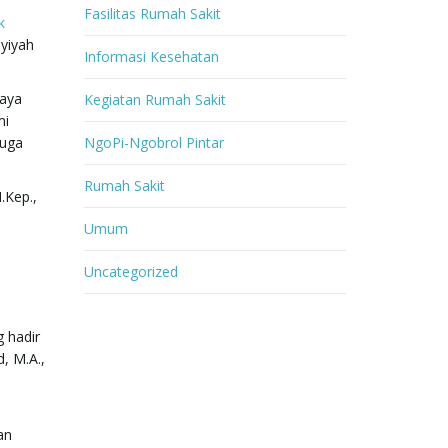
Fasilitas Rumah Sakit
k
yiyah
Informasi Kesehatan
paya
Kegiatan Rumah Sakit
mi
juga
NgoPi-Ngobrol Pintar
Rumah Sakit
.Kep.,
Umum
Uncategorized
 hadir
, M.A.,
an