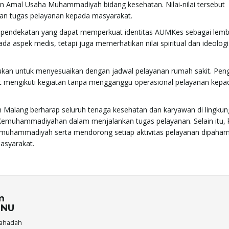
an Amal Usaha Muhammadiyah bidang kesehatan. Nilai-nilai tersebut
an tugas pelayanan kepada masyarakat.
u pendekatan yang dapat memperkuat identitas AUMKes sebagai lem
da aspek medis, tetapi juga memerhatikan nilai spiritual dan ideolog
kan untuk menyesuaikan dengan jadwal pelayanan rumah sakit. Pen
at mengikuti kegiatan tanpa mengganggu operasional pelayanan kepa
yah Malang berharap seluruh tenaga kesehatan dan karyawan di lingku
Kemuhammadiyahan dalam menjalankan tugas pelayanan. Selain itu, 
rmuhammadiyah serta mendorong setiap aktivitas pelayanan dipaham
asyarakat.
m
 NU
jahadah