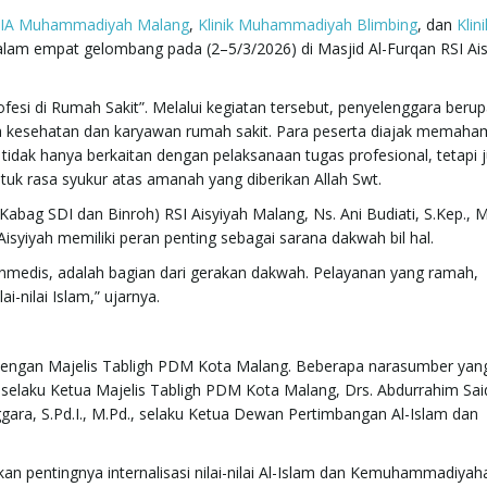
IA Muhammadiyah Malang
,
Klinik Muhammadiyah Blimbing
, dan
Klini
alam empat gelombang pada (2–5/3/2026) di Masjid Al-Furqan RSI Ais
esi di Rumah Sakit”. Melalui kegiatan tersebut, penyelenggara beru
kesehatan dan karyawan rumah sakit. Para peserta diajak memaha
idak hanya berkaitan dengan pelaksanaan tugas profesional, tetapi 
tuk rasa syukur atas amanah yang diberikan Allah Swt.
bag SDI dan Binroh) RSI Aisyiyah Malang, Ns. Ani Budiati, S.Kep., M
yah memiliki peran penting sebagai sarana dakwah bil hal.
onmedis, adalah bagian dari gerakan dakwah. Pelayanan yang ramah,
i-nilai Islam,” ujarnya.
 dengan Majelis Tabligh PDM Kota Malang. Beberapa narasumber yang
i selaku Ketua Majelis Tabligh PDM Kota Malang, Drs. Abdurrahim Said
ara, S.Pd.I., M.Pd., selaku Ketua Dewan Pertimbangan Al-Islam dan
pentingnya internalisasi nilai-nilai Al-Islam dan Kemuhammadiyah