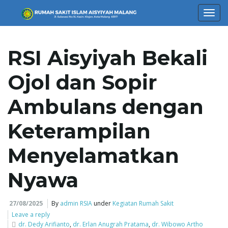
T
RSI Aisyiyah Bekali
o
Ojol dan Sopir
Ambulans dengan
g
Keterampilan
Menyelamatkan
g
Nyawa
l
27/08/2025
By
admin RSIA
under
Kegiatan Rumah Sakit
Leave a reply
dr. Dedy Arifianto
,
dr. Erlan Anugrah Pratama
,
dr. Wibowo Artho