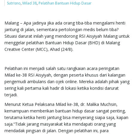
Sutrisno
,
Milad 38
,
Pelatihan Bantuan Hidup Dasar
e
Malang – Apa jadinya jika ada orang tiba-tiba mengalami henti
jantung di jalan, sementara pertolongan medis belum tiba?
Situasi darurat inilah yang mendorong RSI Aisyiyah Malang untuk
n
menggelar pelatihan Bantuan Hidup Dasar (BHD) di Malang
Creative Center (MCC), Ahad (24/8).
a
Pelatihan ini menjadi salah satu rangkaian acara peringatan
Milad ke-38 RSI Aisyiyah, dengan peserta khusus dari kalangan
pengemudi ambulans dan ojek online. Mereka adalah pihak yang
v
sering kali pertama kali hadir di lokasi ketika kondisi darurat
terjadi.
Menurut Ketua Pelaksana Milad ke-38, dr. Malika Muchsin,
kemampuan memberikan bantuan hidup dasar sangat penting,
i
terutama ketika henti jantung bisa menyerang siapa saja, kapan
saja.“Tidak jarang masyarakat kita mendapati orang yang
mendadak pingsan di jalan. Dengan pelatihan ini, para