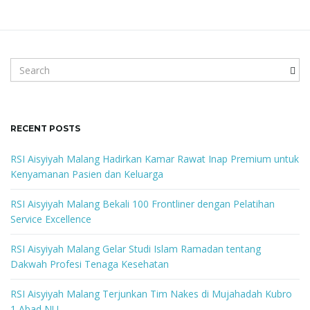
S
e
a
r
c
RECENT POSTS
h
k
RSI Aisyiyah Malang Hadirkan Kamar Rawat Inap Premium untuk
e
Kenyamanan Pasien dan Keluarga
y
w
RSI Aisyiyah Malang Bekali 100 Frontliner dengan Pelatihan
o
Service Excellence
r
d
RSI Aisyiyah Malang Gelar Studi Islam Ramadan tentang
Dakwah Profesi Tenaga Kesehatan
RSI Aisyiyah Malang Terjunkan Tim Nakes di Mujahadah Kubro
1 Abad NU