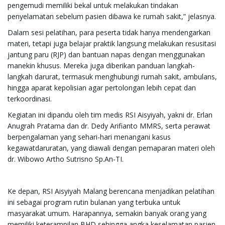
pengemudi memiliki bekal untuk melakukan tindakan
g
penyelamatan sebelum pasien dibawa ke rumah sakit,” jelasnya.
Dalam sesi pelatihan, para peserta tidak hanya mendengarkan
materi, tetapi juga belajar praktik langsung melakukan resusitasi
a
jantung paru (RJP) dan bantuan napas dengan menggunakan
manekin khusus. Mereka juga diberikan panduan langkah-
langkah darurat, termasuk menghubungi rumah sakit, ambulans,
hingga aparat kepolisian agar pertolongan lebih cepat dan
t
terkoordinasi.
Kegiatan ini dipandu oleh tim medis RSI Aisyiyah, yakni dr. Erlan
Anugrah Pratama dan dr. Dedy Arifianto MMRS, serta perawat
i
berpengalaman yang sehari-hari menangani kasus
kegawatdaruratan, yang diawali dengan pemaparan materi oleh
dr. Wibowo Artho Sutrisno Sp.An-TI.
o
Ke depan, RSI Aisyiyah Malang berencana menjadikan pelatihan
ini sebagai program rutin bulanan yang terbuka untuk
masyarakat umum. Harapannya, semakin banyak orang yang
n
memiliki keterampilan BHD sehingga angka keselamatan pasien