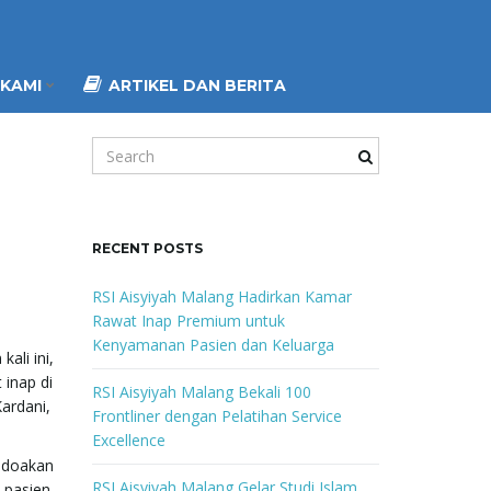
KAMI
ARTIKEL DAN BERITA
S
e
a
r
c
RECENT POSTS
h
k
RSI Aisyiyah Malang Hadirkan Kamar
e
Rawat Inap Premium untuk
y
Kenyamanan Pasien dan Keluarga
ali ini,
w
 inap di
o
RSI Aisyiyah Malang Bekali 100
Kardani,
r
Frontliner dengan Pelatihan Service
d
Excellence
endoakan
RSI Aisyiyah Malang Gelar Studi Islam
 pasien