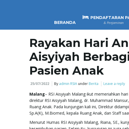
PENDAFTARAN P
BERANDA
& Penjaminan
Rayakan Hari An
Aisyiyah Berbag
Pasien Anak
25/07/2022
By
admin RSIA
under
Berita
Leave a reply
Malang
– RSI Aisyiyah Malang ikut memeriahkan hari a
direktur RSI Aisyiyah Malang, dr. Muhammad Mansur,
Ruang Anak. Pada kunjungan kali ini, Direktur didampin
Sp.A(K), M.Biomed, kepala Ruang Anak, dan Staff saa
Menurut Humas RSI Aisyiyah Malang, Riana, SE., kunj
kesembuhan pasien. Selain itu, kunjungan ini juga se