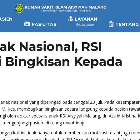
ASIEN
LAYANAN
FASILITAS
TENTANG 
Rawat Jalan
ak Nasional, RSI
i Bingkisan Kepada
nak nasional yang diperingati pada tanggal 23 Juli. Pada kesempatan k
 M. Kes. membagikan bingkisan secara langsung kepada pasien rawat
gi oleh dokter spesalis anak RSI Aisyiyah Malang, dr. Astrid Kristina 
t mengunjungi pasien di ruang rawat inap.
ungan kali ini tidak hanya untuk memberikan motivasi tetapi juga m
bagai ungkapan terima kasih dari RSI Aisyiyah Malang kepada keluarga