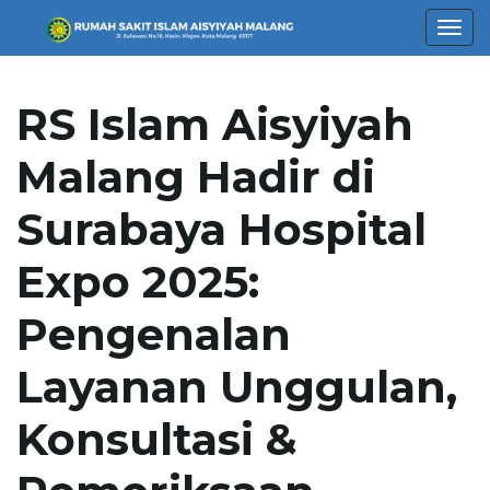
T
RS Islam Aisyiyah
o
Malang Hadir di
Surabaya Hospital
g
Expo 2025:
Pengenalan
g
Layanan Unggulan,
Konsultasi &
l