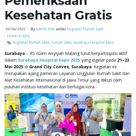
Pemeriksaan
Kesehatan Gratis
e
06/06/2025
By
admin RSIA
under
Kegiatan Rumah Sakit
Leave a reply
n
Kegiatan Rumah Sakit
,
rumah sakit
,
Surabaya Hospital Expo
Surabaya
– RS Islam Aisyiyah Malang turut berpartisipasi aktif
dalam
Surabaya Hospital Expo 2025
yang digelar pada
21–23
a
Mei 2025
di
Grand City Convex, Surabaya
. Kegiatan ini
merupakan ajang pameran Layanan Unggulan Rumah Sakit dan
Alat Kesehatan Internasional di Jawa Timur yang diikuti oleh
puluhan institusi kesehatan dari berbagai kota.
v
i