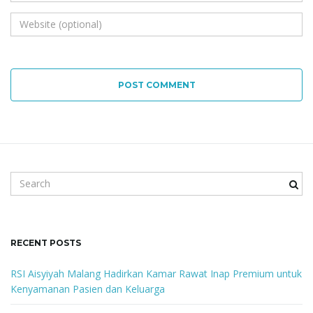
POST COMMENT
S
e
a
r
c
RECENT POSTS
h
k
RSI Aisyiyah Malang Hadirkan Kamar Rawat Inap Premium untuk
e
Kenyamanan Pasien dan Keluarga
y