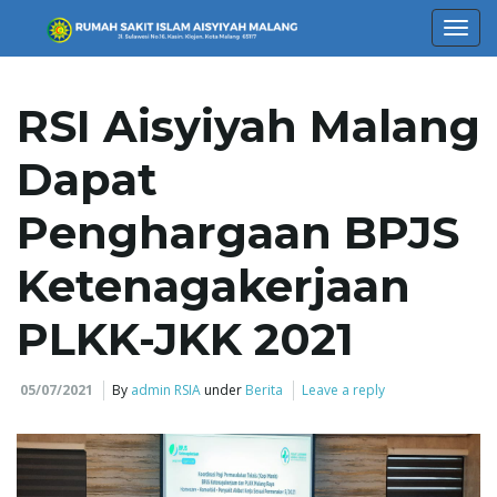
T
RSI Aisyiyah Malang
o
Dapat
Penghargaan BPJS
g
Ketenagakerjaan
PLKK-JKK 2021
g
05/07/2021
By
admin RSIA
under
Berita
Leave a reply
l