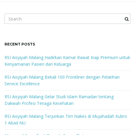
S
e
a
r
c
RECENT POSTS
h
k
RSI Aisyiyah Malang Hadirkan Kamar Rawat Inap Premium untuk
e
Kenyamanan Pasien dan Keluarga
y
w
RSI Aisyiyah Malang Bekali 100 Frontliner dengan Pelatihan
o
Service Excellence
r
d
RSI Aisyiyah Malang Gelar Studi Islam Ramadan tentang
Dakwah Profesi Tenaga Kesehatan
RSI Aisyiyah Malang Terjunkan Tim Nakes di Mujahadah Kubro
1 Abad NU