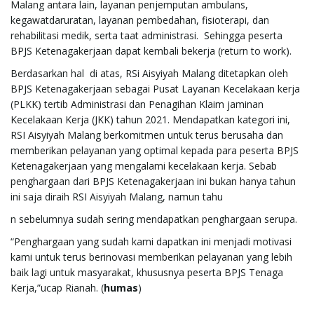
Malang antara lain, layanan penjemputan ambulans,
g
kegawatdaruratan, layanan pembedahan, fisioterapi, dan
rehabilitasi medik, serta taat administrasi. Sehingga peserta
BPJS Ketenagakerjaan dapat kembali bekerja (return to work).
a
Berdasarkan hal di atas, RSi Aisyiyah Malang ditetapkan oleh
BPJS Ketenagakerjaan sebagai Pusat Layanan Kecelakaan kerja
(PLKK) tertib Administrasi dan Penagihan Klaim jaminan
Kecelakaan Kerja (JKK) tahun 2021. Mendapatkan kategori ini,
t
RSI Aisyiyah Malang berkomitmen untuk terus berusaha dan
memberikan pelayanan yang optimal kepada para peserta BPJS
Ketenagakerjaan yang mengalami kecelakaan kerja. Sebab
penghargaan dari BPJS Ketenagakerjaan ini bukan hanya tahun
i
ini saja diraih RSI Aisyiyah Malang, namun tahu
n sebelumnya sudah sering mendapatkan penghargaan serupa.
“Penghargaan yang sudah kami dapatkan ini menjadi motivasi
o
kami untuk terus berinovasi memberikan pelayanan yang lebih
baik lagi untuk masyarakat, khususnya peserta BPJS Tenaga
Kerja,”ucap Rianah. (
humas
)
n