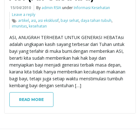
15/04/2010
By
admin RSIA
under
Informasi Kesehatan
e
Leave a reply
artikel
,
asi
,
asi eksklusif
,
bayi sehat
,
daya tahan tubuh
,
imunitas
,
kesehatan
ASI, ANUGRAH TERHEBAT UNTUK GENERASI HEBATAsi
n
adalah ungkapan kasih sayang terbesar dari Tuhan untuk
bayi yang terlahir di muka bumi.dengan memberikan ASI,
berarti kita sudah memberikan hak hak bayi dan
a
menyiapkan bayi menjadi generasi terbaik masa depan,
karana kita tidak hanya memberikan kecukupan makanan
bagi bayi, tetapi juga setiap waktu menstimulasi tumbuh
kembang bayi dengan sentuhan […]
v
READ MORE
i