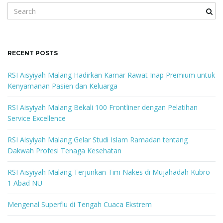
g
S
e
a
r
a
c
RECENT POSTS
h
k
RSI Aisyiyah Malang Hadirkan Kamar Rawat Inap Premium untuk
e
Kenyamanan Pasien dan Keluarga
t
y
w
RSI Aisyiyah Malang Bekali 100 Frontliner dengan Pelatihan
o
Service Excellence
r
i
d
RSI Aisyiyah Malang Gelar Studi Islam Ramadan tentang
Dakwah Profesi Tenaga Kesehatan
RSI Aisyiyah Malang Terjunkan Tim Nakes di Mujahadah Kubro
o
1 Abad NU
Mengenal Superflu di Tengah Cuaca Ekstrem
n