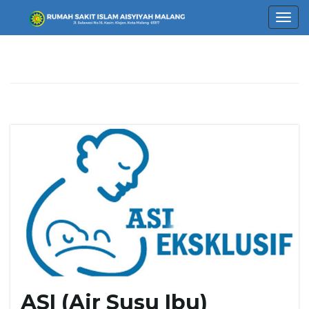
T
o
g
g
l
ASI (Air Susu Ibu)