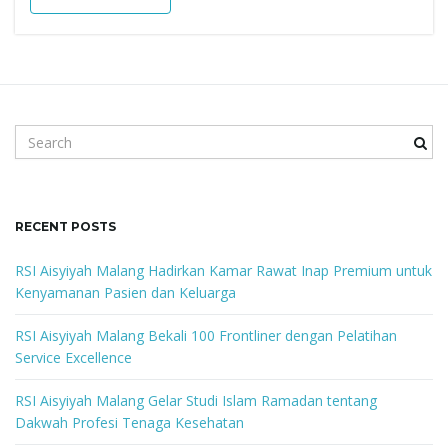
g
a
S
e
a
t
r
c
RECENT POSTS
h
k
i
RSI Aisyiyah Malang Hadirkan Kamar Rawat Inap Premium untuk
e
Kenyamanan Pasien dan Keluarga
y
w
RSI Aisyiyah Malang Bekali 100 Frontliner dengan Pelatihan
o
o
Service Excellence
r
d
RSI Aisyiyah Malang Gelar Studi Islam Ramadan tentang
Dakwah Profesi Tenaga Kesehatan
n