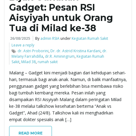
Gadget: Pesan RSI
e
Aisyiyah untuk Orang
Tua di Milad ke-38
n
26/08/2025
By
admin RSIA
under
Kegiatan Rumah Sakit
Leave a reply
dr. Astri Proborini
,
Dr. dr. Astrid Kristina Kardani
,
dr.
Melany Farrahdilla
,
dr.R. Aminingrum
,
Kegiatan Rumah
Sakit
,
Milad 38
,
rumah sakit
a
Malang – Gadget kini menjadi bagian dari kehidupan sehari-
hari, termasuk bagi anak-anak. Namun, di balik manfaatnya,
penggunaan gadget yang berlebihan bisa membawa risiko
v
bagi tumbuh kembang mereka. Pesan inilah yang
disampaikan RSI Aisyiyah Malang dalam peringatan Milad
ke-38 melalui talkshow kesehatan bertema “Anak vs
Gadget”, Ahad (24/8). Talkshow kali ini menghadirkan
i
empat dokter spesialis anak […]
READ MORE