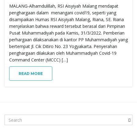
MALANG-Alhamdulillah, RSI Aisyiyah Malang mendapat
e
penghargaan dalam menangani covid19, seperti yang
disampaikan Humas RSI Aisyiyah Malang, Riana, SE. Riana
menjelaskan bahwa reward tersebut berasal dari Pimpinan
Pusat Muhammadiyah pada Kamis, 31/3/2022. Pemberian
n
perhargaan dilaksanakan di kantor PP Muhammadiyah yang
bertempat Jl. Cik Ditiro No. 23 Yogyakarta. Penyerahan
penghargaan dilakukan oleh Muhammadiyah Covid-19
Command Center (MCCC) […]
a
READ MORE
v
i
S
e
a