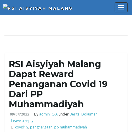
T
o
RSI Aisyiyah Malang
g
Dapat Reward
Penanganan Covid 19
Dari PP
g
Muhammadiyah
09/04/2022
By
admin RSIA
under
Berita
,
Dokumen
l
Leave a reply
covid19
,
penghargaan
,
pp muhammadiyah