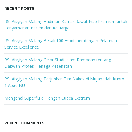
r
g
c
RECENT POSTS
h
k
RSI Aisyiyah Malang Hadirkan Kamar Rawat Inap Premium untuk
e
Kenyamanan Pasien dan Keluarga
a
y
w
RSI Aisyiyah Malang Bekali 100 Frontliner dengan Pelatihan
o
Service Excellence
r
t
d
RSI Aisyiyah Malang Gelar Studi Islam Ramadan tentang
Dakwah Profesi Tenaga Kesehatan
RSI Aisyiyah Malang Terjunkan Tim Nakes di Mujahadah Kubro
i
1 Abad NU
Mengenal Superflu di Tengah Cuaca Ekstrem
o
RECENT COMMENTS
n