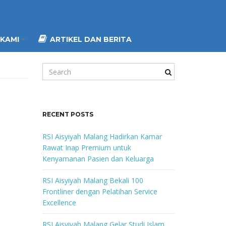
KAMI
ARTIKEL DAN BERITA
S
e
a
r
c
RECENT POSTS
h
k
RSI Aisyiyah Malang Hadirkan Kamar
e
Rawat Inap Premium untuk
y
Kenyamanan Pasien dan Keluarga
w
o
RSI Aisyiyah Malang Bekali 100
r
Frontliner dengan Pelatihan Service
d
Excellence
RSI Aisyiyah Malang Gelar Studi Islam