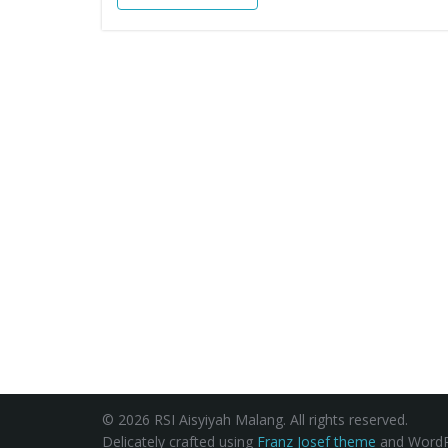
© 2026 RSI Aisyiyah Malang. All rights reserved.
Delicately crafted using
Franz Josef theme
and WordP