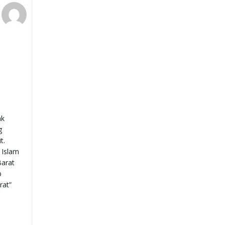
ak
g
t.
 Islam
Barat
b
rat”