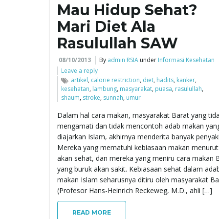
Mau Hidup Sehat?
Mari Diet Ala
Rasulullah SAW
08/10/2013
By
admin RSIA
under
Informasi Kesehatan
Leave a reply
artikel
,
calorie restriction
,
diet
,
hadits
,
kanker
,
kesehatan
,
lambung
,
masyarakat
,
puasa
,
rasulullah
,
shaum
,
stroke
,
sunnah
,
umur
Dalam hal cara makan, masyarakat Barat yang tid
mengamati dan tidak mencontoh adab makan yan
diajarkan Islam, akhirnya menderita banyak penyaki
Mereka yang mematuhi kebiasaan makan menurut
akan sehat, dan mereka yang meniru cara makan 
yang buruk akan sakit. Kebiasaan sehat dalam ada
makan Islam seharusnya ditiru oleh masyarakat Ba
(Profesor Hans-Heinrich Reckeweg, M.D., ahli […]
READ MORE