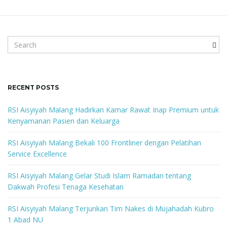
g
S
a
e
a
r
c
RECENT POSTS
t
h
k
RSI Aisyiyah Malang Hadirkan Kamar Rawat Inap Premium untuk
e
Kenyamanan Pasien dan Keluarga
y
i
w
RSI Aisyiyah Malang Bekali 100 Frontliner dengan Pelatihan
o
Service Excellence
r
d
RSI Aisyiyah Malang Gelar Studi Islam Ramadan tentang
o
Dakwah Profesi Tenaga Kesehatan
RSI Aisyiyah Malang Terjunkan Tim Nakes di Mujahadah Kubro
1 Abad NU
n