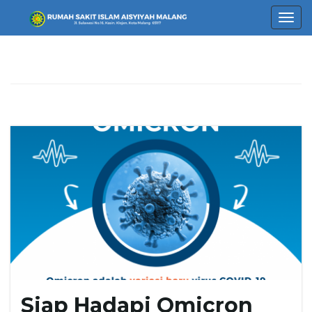
T
o
g
g
l
Siap Hadapi Omicron