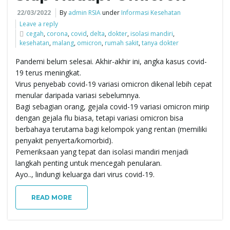
22/03/2022
By
admin RSIA
under
Informasi Kesehatan
e
Leave a reply
cegah
,
corona
,
covid
,
delta
,
dokter
,
isolasi mandiri
,
kesehatan
,
malang
,
omicron
,
rumah sakit
,
tanya dokter
Pandemi belum selesai. Akhir-akhir ini, angka kasus covid-
n
19 terus meningkat.
Virus penyebab covid-19 variasi omicron dikenal lebih cepat
menular daripada variasi sebelumnya.
a
Bagi sebagian orang, gejala covid-19 variasi omicron mirip
dengan gejala flu biasa, tetapi variasi omicron bisa
berbahaya terutama bagi kelompok yang rentan (memiliki
penyakit penyerta/komorbid).
v
Pemeriksaan yang tepat dan isolasi mandiri menjadi
langkah penting untuk mencegah penularan.
Ayo.., lindungi keluarga dari virus covid-19.
i
READ MORE