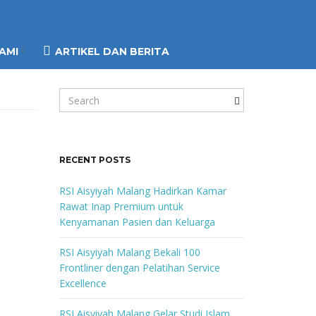
AMI
ARTIKEL DAN BERITA
S
e
a
r
c
RECENT POSTS
h
k
RSI Aisyiyah Malang Hadirkan Kamar
e
Rawat Inap Premium untuk
y
Kenyamanan Pasien dan Keluarga
w
o
RSI Aisyiyah Malang Bekali 100
r
Frontliner dengan Pelatihan Service
d
Excellence
RSI Aisyiyah Malang Gelar Studi Islam