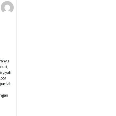
 Wahyu
kait,
isyiyah
Kota
ejumlah
ungan