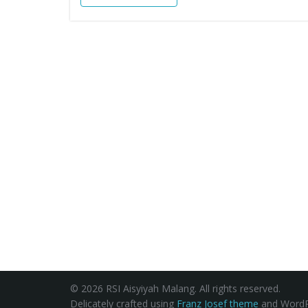
© 2026 RSI Aisyiyah Malang. All rights reserved.
Delicately crafted using
Franz Josef theme
and WordP