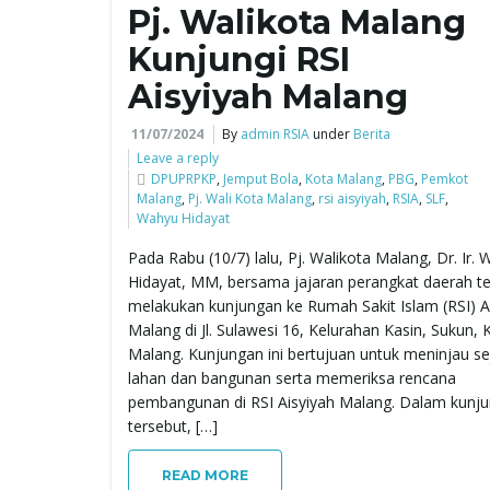
Pj. Walikota Malang
Kunjungi RSI
Aisyiyah Malang
11/07/2024
By
admin RSIA
under
Berita
Leave a reply
DPUPRPKP
,
Jemput Bola
,
Kota Malang
,
PBG
,
Pemkot
Malang
,
Pj. Wali Kota Malang
,
rsi aisyiyah
,
RSIA
,
SLF
,
Wahyu Hidayat
Pada Rabu (10/7) lalu, Pj. Walikota Malang, Dr. Ir.
Hidayat, MM, bersama jajaran perangkat daerah ter
melakukan kunjungan ke Rumah Sakit Islam (RSI) A
Malang di Jl. Sulawesi 16, Kelurahan Kasin, Sukun, 
Malang. Kunjungan ini bertujuan untuk meninjau s
lahan dan bangunan serta memeriksa rencana
pembangunan di RSI Aisyiyah Malang. Dalam kunj
tersebut, […]
READ MORE