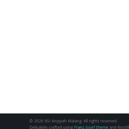
© 2026 RSI Aisyiyah Malang. All rights reserved.
Delicately crafted using
Franz Josef theme
and WordP