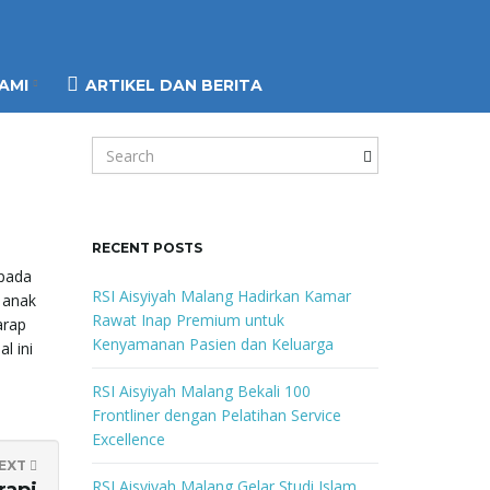
AMI
ARTIKEL DAN BERITA
S
e
a
r
c
RECENT POSTS
h
 pada
k
RSI Aisyiyah Malang Hadirkan Kamar
 anak
e
Rawat Inap Premium untuk
arap
y
Kenyamanan Pasien dan Keluarga
l ini
w
o
RSI Aisyiyah Malang Bekali 100
r
Frontliner dengan Pelatihan Service
d
Excellence
EXT
RSI Aisyiyah Malang Gelar Studi Islam