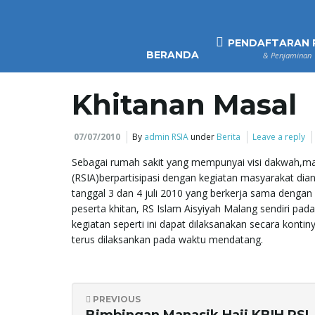
PENDAFTARAN 
BERANDA
& Penjaminan
Khitanan Masal
07/07/2010
By
admin RSIA
under
Berita
Leave a reply
Sebagai rumah sakit yang mempunyai visi dakwah,mak
(RSIA)berpartisipasi dengan kegiatan masyarakat dia
tanggal 3 dan 4 juli 2010 yang berkerja sama denga
peserta khitan, RS Islam Aisyiyah Malang sendiri pad
kegiatan seperti ini dapat dilaksanakan secara konti
terus dilaksankan pada waktu mendatang.
PREVIOUS