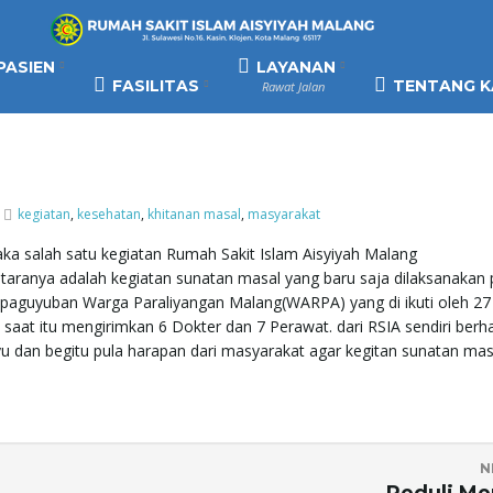
PASIEN
LAYANAN
FASILITAS
TENTANG K
Rawat Jalan
kegiatan
,
kesehatan
,
khitanan masal
,
masyarakat
a salah satu kegiatan Rumah Sakit Islam Aisyiyah Malang
ntaranya adalah kegiatan sunatan masal yang baru saja dilaksanakan
n paguyuban Warga Paraliyangan Malang(WARPA) yang di ikuti oleh 27
a saat itu mengirimkan 6 Dokter dan 7 Perawat. dari RSIA sendiri berh
nyu dan begitu pula harapan dari masyarakat agar kegitan sunatan masa
N