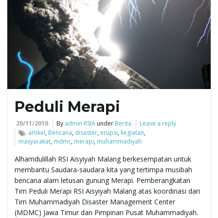
g
a
t
Peduli Merapi
20/11/2010
By
admin RSIA
under
Berita
Leave a reply
i
artikel
,
Bencana
,
disaster
,
erupsi
,
kegiatan
,
masyarakat
,
mdmc
,
merapi
,
muhammadiyah
Alhamdulillah RSI Aisyiyah Malang berkesempatan untuk
membantu Saudara-saudara kita yang tertimpa musibah
o
bencana alam letusan gunung Merapi. Pemberangkatan
Tim Peduli Merapi RSI Aisyiyah Malang atas koordinasi dari
Tim Muhammadiyah Disaster Management Center
(MDMC) Jawa Timur dan Pimpinan Pusat Muhammadiyah.
n