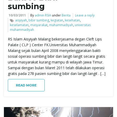
sumbing
e
10/03/2011
By
admin RSIA
under
Berita
Leave a reply
aisyiyah
,
bibir sumbing
,
kegiatan
,
kesehatan
,
keselamatan
,
masyarakat
,
muhammadiyah
,
universitas
muhammadiyah
n
RS Islam Aisyiyah Malang bekerjasama degan Cleft Lips
Palate ( CLP ) Center FK.Universitas Muhammadiyah
Malang sejak bulan April 2008 menyelenggarakan bakti
a
sosial operasi sumbing bibir dan langit-langit secara gratis
untuk masyarakat kurang mampu di wilayah Jawa Timur.
Sampai dengan bulan Maret 2011 telah dilakukan operasi
gratis pada 278 pasien sumbing bibir dan langit-langit . […]
v
READ MORE
i