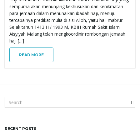
sempurna akan menunjang kekhusukan dan kenikmatan
para jemaah dalam menunaikan ibadah haji, menuju
tercapainya predikat mulia di sisi Alloh, yaitu haji mabrur.
Sejak tahun 1413 H / 1993 M, KBIH Rumah Sakit Islam
Aisyiyah Malang telah mengkoordinir rombongan jemaah
haji […]
READ MORE
S
e
a
r
c
RECENT POSTS
h