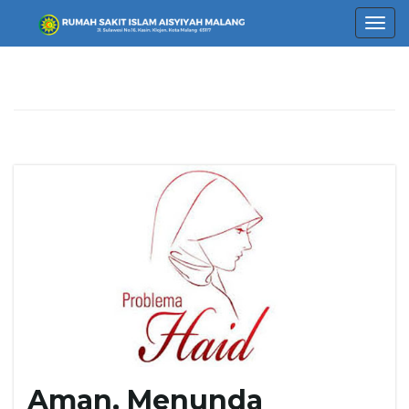
T
o
g
g
l
Aman, Menunda