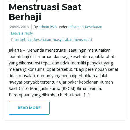
Menstruasi Saat
e
Berhaji
24/09/2013
By
admin RSIA
under
Informasi Kesehatan
Leave a reply
n
artikel
,
haji
,
kesehatan
,
masyarakat
,
menstruasi
Jakarta – Menunda menstruasi saat ingin menunaikan
ibadah haji dinilai aman dari segi kesehatan apabila obat
a
yang dikonsumsi tepat dan tidak memiliki penyakit yang
melarang konsumsi obat tersebut. “Bagi perempuan sehat
tidak masalah, namun yang perlu diperhatikan adalah
riwayat penyakit tertentu,” ujar pakar kebidanan Rumah
v
Sakit Cipto Mangunkusumo (RSCM) Rima Irwinda.
Perempuan yang dihimbau berhati-hati, […]
READ MORE
i