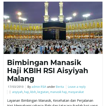
g
a
t
Bimbingan Manasik
i
Haji KBIH RSI Aisyiyah
Malang
o
17/03/2010
By
admin RSIA
under
Berita
Leave a reply
aisyiyah
,
haji
,
kbih
,
kegiatan
,
manasik haji
,
masyarakat
Layanan Bimbingan Manasik, Kesehatan dan Perjalanan
n
Haji Memahami rahasia Illahi dan tatacara ibadah haji yang