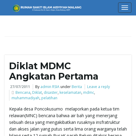
T
o
Diklat MDMC
g
Angkatan Pertama
27/07/2011
By
admin RSIA
under
Berita
Leave a reply
Bencana
,
Diklat
,
disaster
,
keselamatan
,
mdmc
,
g
muhammadiyah
,
pelatihan
Kepala desa Poncokusumo melaporkan pada ketua tim
relawan(MNC) bencana bahwa air bah yang menerjang
l
sebuah desa yang mengakibatkan rusaknya insfratruktur
dan akses jalan yang putus serta lima orang warganya telah
hilang serta 12 rumah RusaK parah.Belum ditaksir berapa