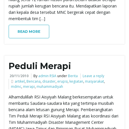
rupiah jumlah kerugian bencana itu. Mendapatkan laporan
e
dari kepala desa tersebut MNC bergerak cepat dengan
membentuk tim […]
READ MORE
n
a
Peduli Merapi
20/11/2010
By
admin RSIA
under
Berita
Leave a reply
artikel
,
Bencana
,
disaster
,
erupsi
,
kegiatan
,
masyarakat
,
v
mdmc
,
merapi
,
muhammadiyah
Alhamdulillah RSI Aisyiyah Malang berkesempatan untuk
membantu Saudara-saudara kita yang tertimpa musibah
i
bencana alam letusan gunung Merapi. Pemberangkatan
Tim Peduli Merapi RSI Aisyiyah Malang atas koordinasi dari
Tim Muhammadiyah Disaster Management Center
(MDMC) Jawa Timur dan Pimpinan Pusat Muhammadiyah.