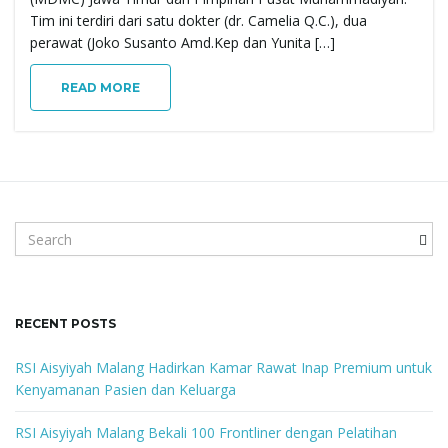
g
Tim ini terdiri dari satu dokter (dr. Camelia Q.C.), dua
perawat (Joko Susanto Amd.Kep dan Yunita […]
READ MORE
a
t
S
e
i
a
r
c
RECENT POSTS
h
o
k
RSI Aisyiyah Malang Hadirkan Kamar Rawat Inap Premium untuk
e
Kenyamanan Pasien dan Keluarga
y
w
RSI Aisyiyah Malang Bekali 100 Frontliner dengan Pelatihan
n