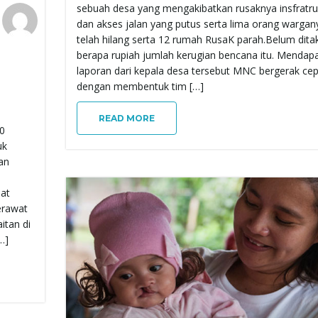
sebuah desa yang mengakibatkan rusaknya insfratru
dan akses jalan yang putus serta lima orang wargan
telah hilang serta 12 rumah RusaK parah.Belum ditak
berapa rupiah jumlah kerugian bencana itu. Mendap
laporan dari kepala desa tersebut MNC bergerak ce
dengan membentuk tim […]
READ MORE
00
uk
an
at
erawat
itan di
…]