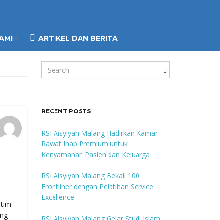
AMI
ARTIKEL DAN BERITA
S
e
a
r
c
RECENT POSTS
h
k
RSI Aisyiyah Malang Hadirkan Kamar
e
Rawat Inap Premium untuk
y
Kenyamanan Pasien dan Keluarga
w
o
RSI Aisyiyah Malang Bekali 100
r
Frontliner dengan Pelatihan Service
d
Excellence
 tim
ang
RSI Aisyiyah Malang Gelar Studi Islam