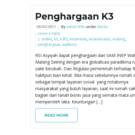
Penghargaan K3
28/02/2011
By
admin RSIA
under
Berita
Leave a reply
artikel
,
k3
,
K3RS
,
kesehatan
,
keselamatan
,
malang
,
penghargaan
,
walikota
RSI Asyiyah dapat penghargaan dari SAM INEP Wal
Malang Seiiring dengan era globalisasi paradikma 
sakit berubah. Dan Regulasi pemerintah terhadap
Sakitpun kian ketat. Bila masa sebelumnya rumah s
sebagai tempat layanan sosial yang notabonya
masyarakat yang butuh layanan, saat ini rumah sak
bagian dari ranah bisnis jasa yang semata-mata un
memperoleh laba. Keuntungan […]
READ MORE