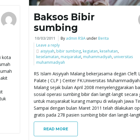
Baksos Bibir
sumbing
10/03/2011
By
admin RSIA
under
Berita
Leave a reply
aisyiyah
,
bibir sumbing
,
kegiatan
,
kesehatan
,
keselamatan
,
masyarakat
,
muhammadiyah
,
universitas
i kota
muhammadiyah
rumah
 Rumah
RS Islam Aisyiyah Malang bekerjasama degan Cleft L
akit
Palate ( CLP ) Center FK.Universitas Muhammadiyah
Malang sejak bulan April 2008 menyelenggarakan ba
it
sosial operasi sumbing bibir dan langit-langit secara 
tuk
untuk masyarakat kurang mampu di wilayah Jawa Ti
Sampai dengan bulan Maret 2011 telah dilakukan op
gratis pada 278 pasien sumbing bibir dan langit-langit
READ MORE