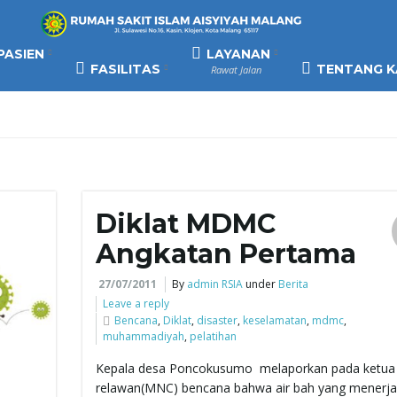
PASIEN
LAYANAN
FASILITAS
TENTANG K
Rawat Jalan
Diklat MDMC
Angkatan Pertama
27/07/2011
By
admin RSIA
under
Berita
Leave a reply
Bencana
,
Diklat
,
disaster
,
keselamatan
,
mdmc
,
muhammadiyah
,
pelatihan
Kepala desa Poncokusumo melaporkan pada ketua
relawan(MNC) bencana bahwa air bah yang menerj