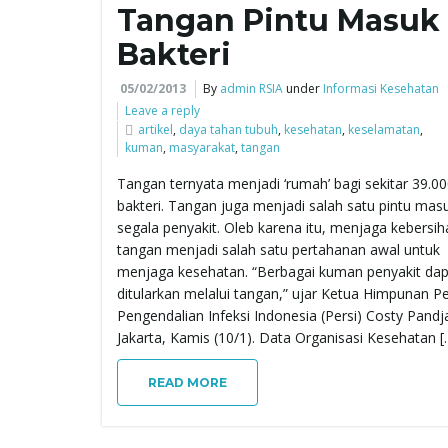
Tangan Pintu Masuk
Bakteri
05/02/2013
By
admin RSIA
under
Informasi Kesehatan
Leave a reply
artikel
,
daya tahan tubuh
,
kesehatan
,
keselamatan
,
kuman
,
masyarakat
,
tangan
Tangan ternyata menjadi ‘rumah’ bagi sekitar 39.0
bakteri. Tangan juga menjadi salah satu pintu mas
segala penyakit. Oleb karena itu, menjaga kebersih
tangan menjadi salah satu pertahanan awal untuk
menjaga kesehatan. “Berbagai kuman penyakit dap
ditularkan melalui tangan,” ujar Ketua Himpunan P
Pengendalian Infeksi Indonesia (Persi) Costy Pandja
Jakarta, Kamis (10/1). Data Organisasi Kesehatan [
READ MORE