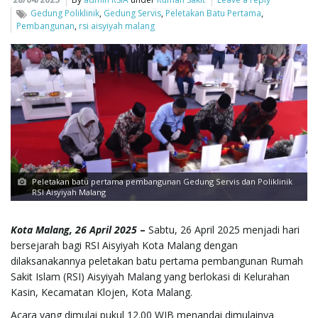
Gedung Poliklinik
,
Gedung Servis
,
Peletakan Batu Pertama
,
e
Pembangunan
,
rsi aisyiyah malang
n
a
Peletakan batu pertama pembangunan Gedung Servis dan Poliklinik
RSI Aisyiyah Malang
v
Kota Malang, 26 April 2025
–
Sabtu, 26 April 2025 menjadi hari
bersejarah bagi RSI Aisyiyah Kota Malang dengan
dilaksanakannya peletakan batu pertama pembangunan Rumah
i
Sakit Islam (RSI) Aisyiyah Malang yang berlokasi di Kelurahan
Kasin, Kecamatan Klojen, Kota Malang.
Acara yang dimulai pukul 12.00 WIB menandai dimulainya