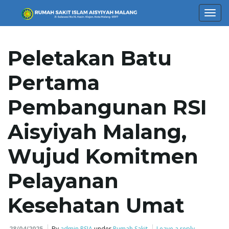
T
Peletakan Batu
o
Pertama
Pembangunan RSI
g
Aisyiyah Malang,
Wujud Komitmen
g
Pelayanan
Kesehatan Umat
l
28/04/2025
By
admin RSIA
under
Rumah Sakit
Leave a reply