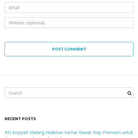
POST COMMENT
S
e
a
r
c
RECENT POSTS
h
k
RSI Aisyiyah Malang Hadirkan Kamar Rawat Inap Premium untuk
e