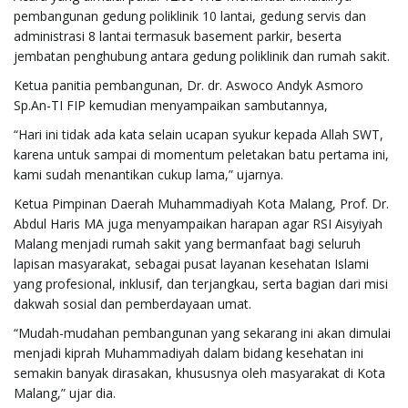
g
pembangunan gedung poliklinik 10 lantai, gedung servis dan
administrasi 8 lantai termasuk basement parkir, beserta
jembatan penghubung antara gedung poliklinik dan rumah sakit.
Ketua panitia pembangunan, Dr. dr. Aswoco Andyk Asmoro
a
Sp.An-TI FIP kemudian menyampaikan sambutannya,
“Hari ini tidak ada kata selain ucapan syukur kepada Allah SWT,
karena untuk sampai di momentum peletakan batu pertama ini,
t
kami sudah menantikan cukup lama,” ujarnya.
Ketua Pimpinan Daerah Muhammadiyah Kota Malang, Prof. Dr.
Abdul Haris MA juga menyampaikan harapan agar RSI Aisyiyah
Malang menjadi rumah sakit yang bermanfaat bagi seluruh
i
lapisan masyarakat, sebagai pusat layanan kesehatan Islami
yang profesional, inklusif, dan terjangkau, serta bagian dari misi
dakwah sosial dan pemberdayaan umat.
o
“Mudah-mudahan pembangunan yang sekarang ini akan dimulai
menjadi kiprah Muhammadiyah dalam bidang kesehatan ini
semakin banyak dirasakan, khususnya oleh masyarakat di Kota
Malang,” ujar dia.
n