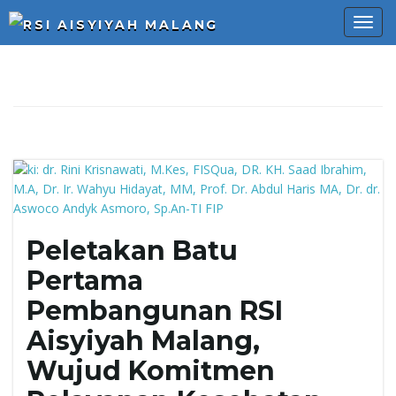
T
o
g
Peletakan Batu
Pertama
g
Pembangunan RSI
Aisyiyah Malang,
l
Wujud Komitmen