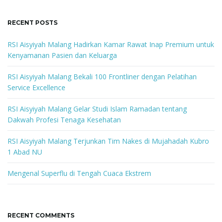
g
r
c
RECENT POSTS
h
k
RSI Aisyiyah Malang Hadirkan Kamar Rawat Inap Premium untuk
a
e
Kenyamanan Pasien dan Keluarga
y
w
RSI Aisyiyah Malang Bekali 100 Frontliner dengan Pelatihan
o
Service Excellence
t
r
d
RSI Aisyiyah Malang Gelar Studi Islam Ramadan tentang
Dakwah Profesi Tenaga Kesehatan
i
RSI Aisyiyah Malang Terjunkan Tim Nakes di Mujahadah Kubro
1 Abad NU
Mengenal Superflu di Tengah Cuaca Ekstrem
o
RECENT COMMENTS
n