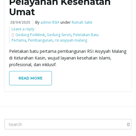
Pelayanan Kesehatan
Umat
e
28/04/2025
By
admin RSIA
under
Rumah Sakit
Leave a reply
Gedung Poliklinik
,
Gedung Servis
,
Peletakan Batu
n
Pertama
,
Pembangunan
,
rsi aisyiyah malang
Peletakan batu pertama pembangunan RSI Aisyiyah Malang
di Kelurahan Kasin, wujud layanan kesehatan Islami,
a
profesional, dan inklusif.
READ MORE
v
i
S
e
a