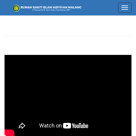
T
o
g
g
l