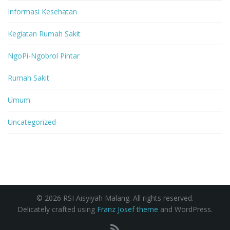
Informasi Kesehatan
Kegiatan Rumah Sakit
NgoPi-Ngobrol Pintar
Rumah Sakit
Umum
Uncategorized
© 2026 RSI Aisyiyah Malang. All rights reserved.
Delicately crafted using
Franz Josef theme
and WordPress.