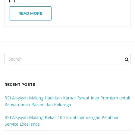
g
READ MORE
a
t
S
e
a
r
i
c
RECENT POSTS
h
k
RSI Aisyiyah Malang Hadirkan Kamar Rawat Inap Premium untuk
e
Kenyamanan Pasien dan Keluarga
o
y
w
RSI Aisyiyah Malang Bekali 100 Frontliner dengan Pelatihan
o
Service Excellence
r
n