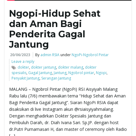
Ngopi-Hidup Sehat
e
dan Aman Bagi
Penderita Gagal
n
Jantung
20/06/2023
By
admin RSIA
under
NgoPi-Ngobrol Pintar
Leave a reply
a
dokter
,
dokter jantung
,
dokter malang
,
dokter
spesialis
,
Gagal Jantung
,
Jantung
,
Ngobrol pintar
,
Ngopi
,
Penyakit Jantung
,
Serangan Jantung
v
MALANG – Ngobrol Pintar (NgoPi) RSI Aisyiyah Malang
Rabu lalu (7/6) membawakan tema “Hidup Sehat dan Aman
Bagi Penderita Gagal Jantung”. Siaran NgoPi RSIA dapat
disaksikan di live Instagram akun @rsiaisyiyahmalang.
i
Dengan menghadirkan Dokter Spesialis Jantung dan
Pembuluh Darah, dr. Diah Ivana Sari. Sp.JP. dengan host
dr.Putri Purnamasari H, dan master of ceremony oleh Radio
[…]