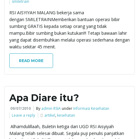
smiletrain
e
RSI AISYIYAH MALANG bekerja sama
dengan SMILETRAINMemberikan bantuan operasi bibir
sumbing GRATIS kepada setiap orang yang tidak
mampu.Bibir sumbing bukan kutukan!!! Tetapi bawaan lahir
n
yang dapat disembuhkan melalui operasi sederhana dengan
waktu sekitar 45 menit.
READ MORE
a
v
Apa Diare itu?
09/07/2010
By
admin RSIA
under
Informasi Kesehatan
Leave a reply
artikel
,
kesehatan
i
Alhamdulillaah, Buletin ketiga dari UGD RSI Aisyiyah
Malang telah selesai dibuat. Segala puji penulis panjatkan