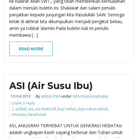
ke hadirat Allah SWT., yang telah memberikan kemudahan
g
dalam menulis buletin ini. Shalawat dan salam penulis
panjatkan kepada junjungan kita Rasulullah SAW. Semoga
kelak di akhirat kita dikumpulkan menjadi pengikut beliau,
amin ya robbal ‘alamiin.Pada buletin kali ini penulis
a
membawa […]
READ MORE
t
i
ASI (Air Susu Ibu)
15/04/2010
By
admin RSIA
under
Informasi Kesehatan
Leave a reply
o
artikel
,
asi
,
asi eksklusif
,
bayi sehat
,
daya tahan tubuh
,
imunitas
,
kesehatan
ASI, ANUGRAH TERHEBAT UNTUK GENERASI HEBATAsi
adalah ungkapan kasih sayang terbesar dari Tuhan untuk
n