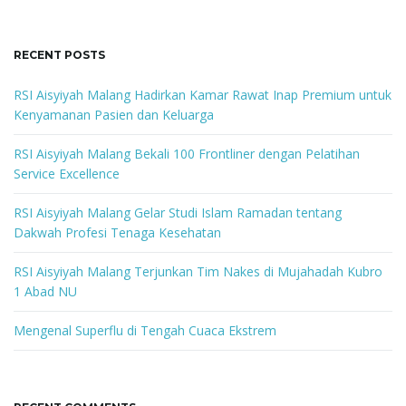
a
r
c
RECENT POSTS
h
k
RSI Aisyiyah Malang Hadirkan Kamar Rawat Inap Premium untuk
e
Kenyamanan Pasien dan Keluarga
y
w
RSI Aisyiyah Malang Bekali 100 Frontliner dengan Pelatihan
o
Service Excellence
r
d
RSI Aisyiyah Malang Gelar Studi Islam Ramadan tentang
Dakwah Profesi Tenaga Kesehatan
RSI Aisyiyah Malang Terjunkan Tim Nakes di Mujahadah Kubro
1 Abad NU
Mengenal Superflu di Tengah Cuaca Ekstrem