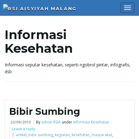
T
Informasi
Kesehatan
o
Informasi seputar kesehatan, seperti ngobrol pintar, infografis,
g
dsb
g
Bibir Sumbing
22/09/2010
By
admin RSIA
under
Informasi Kesehatan
l
Leave a reply
artikel
,
bibir sumbing
,
kegiatan
,
kesehatan
,
masyarakat
,