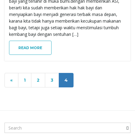
bayi yang terlahir di muka bumi.dengan memberikan ASI,
berarti kita sudah memberikan hak hak bayi dan
menyiapkan bayi menjadi generasi terbaik masa depan,
karana kita tidak hanya memberikan kecukupan makanan
bagi bayi, tetapi juga setiap waktu menstimulasi tumbuh
kembang bayi dengan sentuhan […]
READ MORE
«
1
2
3
4
S
e