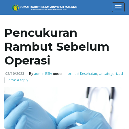
T
Pencukuran
o
Rambut Sebelum
Operasi
g
02/10/2023
By
admin RSIA
under
Informasi Kesehatan
,
Uncategorized
Leave a reply
g
l