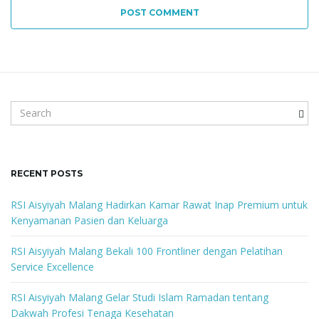
POST COMMENT
S
e
a
r
c
RECENT POSTS
h
k
RSI Aisyiyah Malang Hadirkan Kamar Rawat Inap Premium untuk
e
Kenyamanan Pasien dan Keluarga
y
w
RSI Aisyiyah Malang Bekali 100 Frontliner dengan Pelatihan
o
Service Excellence
r
d
RSI Aisyiyah Malang Gelar Studi Islam Ramadan tentang
Dakwah Profesi Tenaga Kesehatan