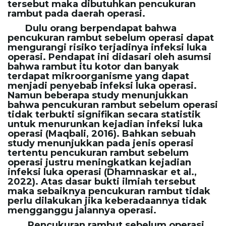
tersebut maka dibutuhkan pencukuran
g
rambut pada daerah operasi.
Dulu orang berpendapat bahwa
pencukuran rambut sebelum operasi dapat
mengurangi risiko terjadinya infeksi luka
a
operasi. Pendapat ini didasari oleh asumsi
bahwa rambut itu kotor dan banyak
terdapat mikroorganisme yang dapat
menjadi penyebab infeksi luka operasi.
t
Namun beberapa study menunjukkan
bahwa pencukuran rambut sebelum operasi
tidak terbukti signifikan secara statistik
untuk menurunkan kejadian infeksi luka
operasi (Maqbali, 2016). Bahkan sebuah
i
study menunjukkan pada jenis operasi
tertentu pencukuran rambut sebelum
operasi justru meningkatkan kejadian
infeksi luka operasi (Dhamnaskar et al.,
o
2022). Atas dasar bukti ilmiah tersebut
maka sebaiknya pencukuran rambut
tidak
perlu dilakukan
jika keberadaannya tidak
mengganggu jalannya operasi.
n
Pencukuran rambut sebelum operasi