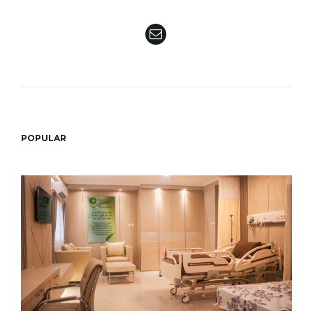
e
n
POPULAR
a
v
i