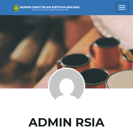
T
o
g
g
ADMIN RSIA
l